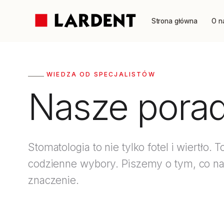
Strona główna
O n
WIEDZA OD SPECJALISTÓW
Nasze
pora
Stomatologia to nie tylko fotel i wiertło. 
codzienne wybory. Piszemy o tym, co 
znaczenie.