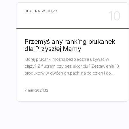
10
HIGIENA W CIĄŻY
Przemyślany ranking płukanek
dla Przyszłej Mamy
Której płukanki można bezpiecznie używać w
ciąży? Z fluorem czy bez alkoholu? Zestawienie 10
produktów w dwóch grupach: na co dzień i do
zadań specjalnych.
7 min
2024.12