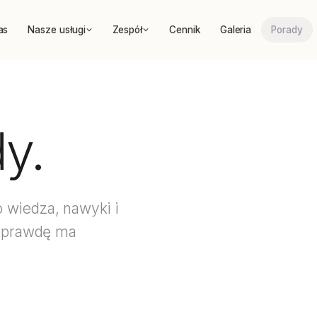
as
Nasze usługi
Zespół
Cennik
Galeria
Porady
dy
.
To wiedza, nawyki i
naprawdę ma