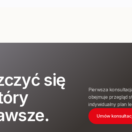
zczyć się
Pierwsza konsultacj
tóry
obejmuje przegląd st
indywidualny plan le
zawsze.
Umów konsultac