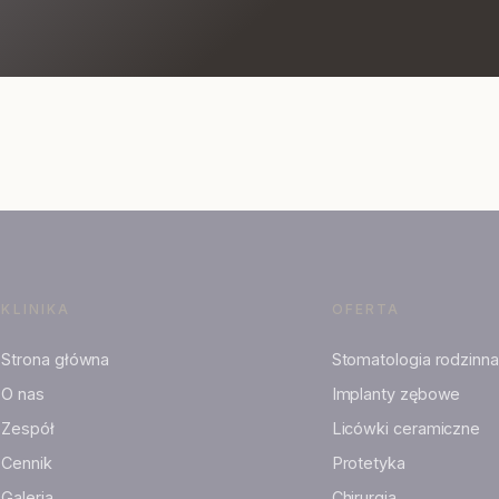
KLINIKA
OFERTA
Strona główna
Stomatologia rodzinna
O nas
Implanty zębowe
Zespół
Licówki ceramiczne
Cennik
Protetyka
Galeria
Chirurgia