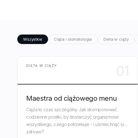
Wszystkie
Ciąża i stomatologia
Dieta w ciąży
01
DIETA W CIĄŻY
Maestra od ciążowego menu
Ciąża to czas szczególny. Jak skomponować
codzienne posiłki, by dostarczyć organizmowi
wszystkiego, czego potrzebuje - i uśmiechnąć się
zdrowo?