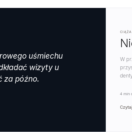
CIĄŻA
Ni
zdrowego uśmiechu
W pr
dkładać wizyty u
przys
denty
ć za późno.
4 min 
Czytaj