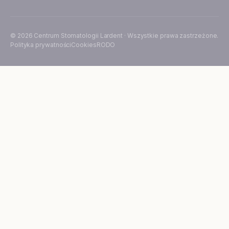
© 2026 Centrum Stomatologii Lardent · Wszystkie prawa zastrzeżone.
Polityka prywatności
Cookies
RODO