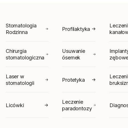
Stomatologia
Leczeni
Profilaktyka
Rodzinna
kanało
Chirurgia
Usuwanie
Implant
stomatologiczna
ósemek
zębow
Laser w
Leczeni
Protetyka
stomatologii
bruksi
Leczenie
Licówki
Diagno
paradontozy