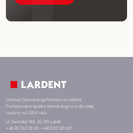
Centrum Stomatologii Premium w Lublinie.
Profesjonalna opieka stomatologiczna dla całej
rodziny od 2004 roku.
ul. Dworska 14A, 20-135 Lublin
+48 81 743 38 00
·
+48 500 141 061